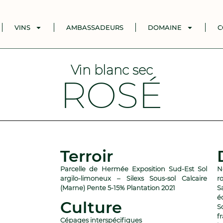
VINS
AMBASSADEURS
DOMAINE
C
Vin blanc sec
ROSÉ
Terroir
Parcelle de Hermée Exposition Sud-Est Sol
N
argilo-limoneux – Silexs Sous-sol Calcaire
r
(Marne) Pente 5-15% Plantation 2021
S
é
Culture
S
f
Cépages interspécifiques