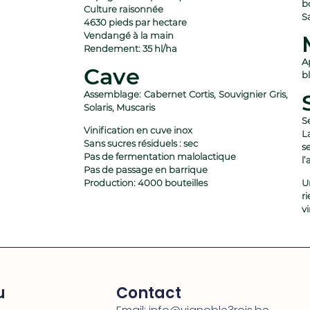
b
Culture raisonnée
S
4630 pieds par hectare
Vendangé à la main
Rendement: 35 hl/ha
A
Cave
b
Assemblage: Cabernet Cortis, Souvignier Gris,
Solaris, Muscaris
S
Vinification en cuve inox
L
Sans sucres résiduels : sec
s
Pas de fermentation malolactique
l
Pas de passage en barrique
Production: 4000 bouteilles
U
ri
vi
u
Contact