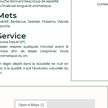
ouche donnant beaucoup de sapidité.
Contien
a finale est longue et aromatique.
Mets
péritif, Barbecue, Salades, Poissons, Viande
lanche
Service
ervice frais 8-12°C
aisser respirer quelques minutes avant le
ervice afin de laisser s’exprimer toute
’aromatique du vin.
n léger dépôt dans la bouteille ne nuit en
en à la qualité, il suit l’évolution naturelle du
n.